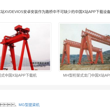
X站XVDEVIOS安卓安装作为路桥中不可缺少的中国X站APP下
式中国X站APP下载机
MH型桁架式龙门中国X站AP
、
MG型提梁机