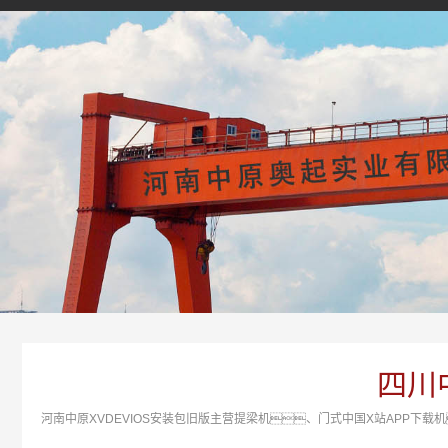
四川
河南中原XVDEVIOS安装包旧版主营提梁机、门式中国X站APP下