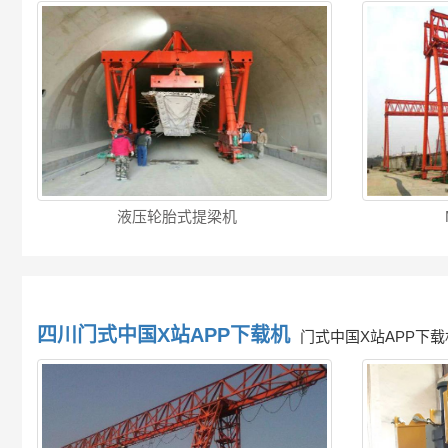
液压轮胎式提梁机
四川门式中国X站APP下载机
门式中国X站APP下