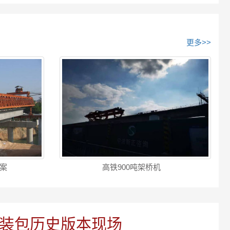
更多>>
案
高铁900吨架桥机
机安装包历史版本现场