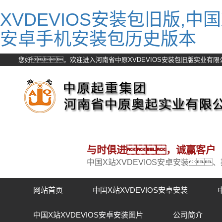
XVDEVIOS安装包旧版,中国
安卓手机安装包历史版本
您好，欢迎进入河南省中原XVDEVIOS安装包旧版实业有
与时俱进，诚赢客户
中国X站XVDEVIOS安卓安装
网站首页
中国X站XVDEVIOS安卓安装
中国X站XVDEVIOS安卓安装图片
公司简介