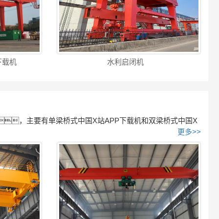
下载机
水利启闭机
，主要有单梁桥式中国X站APP下载机和双梁桥式中国X
更多>>