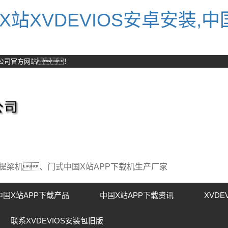
X站XVDEVIOS安卓安装,中国
限公司官方网站！
、提梁机、门式中国X站APP下载机生产厂家
中国X站APP下载产品
中国X站APP下载资讯
XVD
联系XVDEVIOS安装包旧版