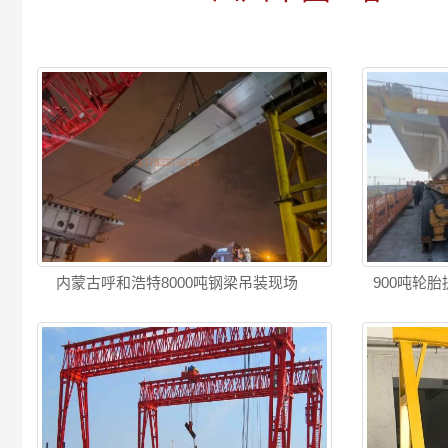
内蒙古呼和浩特8000吨钢梁吊装现场
900吨轮