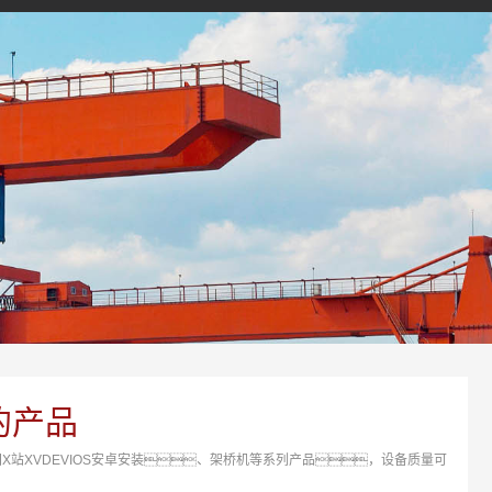
的产品
X站XVDEVIOS安卓安装、架桥机等系列产品，设备质量可