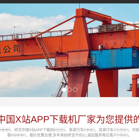
中国X站APP下载机厂家为您提供
载机、桥式中国X站APP下载机、单梁行车、双梁行车、中国
靠，报价优惠合理;多年来始终坚守初心,诚信服务每位客户。