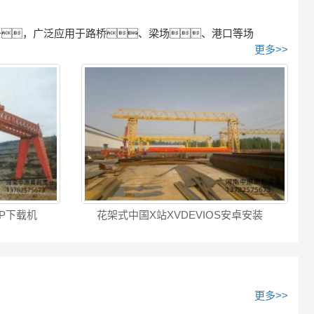
载设备，广泛应用于路桥、梁场、港口等场
更多>>
P下载机
花架式中国X站XVDEVIOS安卓安装
更多>>